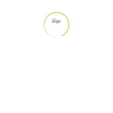
Etiam ac metus ac enim egestas euismod quis sed
dolor. Aliquam eget tellus enim. Praeggsent eu tristique
leo, ut ornare purus. Pellentesque augue libero, dignissim
vel odio sed, fringilla pretium nisl.
Phasellus iaculis tellus id odio suscipit,
at cursus leo mattis. Praesent
elementum scelerisque lacus, eu porta
ex eleifend aliquet. Mauris odio erat,
efficitur non dolor at, tincidunt
vestibulum lectus.
Inara Wolf, Ramos inc.
Ut augue enim, tempus sit amet quam vel, cursus
elementum nulla. Vestibulum ante ipsum primis in
faucibus orci luctus et ultrices posuere cubilia Curae.
Etiam ac metus ac enim egestas euismod quis sed