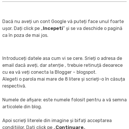
Dacă nu aveți un cont Google vă puteți face unul foarte
ușor. Dați click pe „
Incepeti
” și se va deschide o pagină
ca în poza de mai jos.
Introduceți datele asa cum vi se cere. Srieți o adresa de
email dacă aveți, dar atenție , trebuie retinuță deoarece
cu ea vă veți conecta la Blogger – blogspot.
Alegeti o parola mai mare de 8 litere și scrieți-o în căsuța
respectivă.
Numele de afișare: este numele folosit pentru a vă semna
articolele din blog.
Apoi scrieți literele din imagine și bifați acceptarea
conditiilor. Dati click pe „
Continuare
„