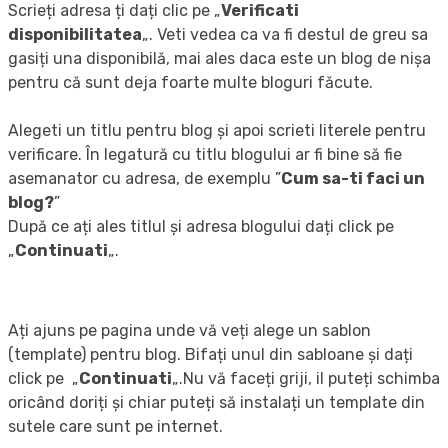
Scrieți adresa ți dați clic pe „
Verificati
disponibilitatea
„. Veti vedea ca va fi destul de greu sa
gasiți una disponibilă, mai ales daca este un blog de nișa
pentru că sunt deja foarte multe bloguri făcute.
Alegeti un titlu pentru blog și apoi scrieti literele pentru
verificare. În legatură cu titlu blogului ar fi bine să fie
asemanator cu adresa, de exemplu ”
Cum sa-ti faci un
blog?
”
După ce ați ales titlul și adresa blogului dați click pe
„
Continuati
„.
Ați ajuns pe pagina unde vă veți alege un sablon
(template) pentru blog. Bifați unul din sabloane și dați
click pe „
Continuati
„.Nu vă faceți griji, il puteți schimba
oricând doriți și chiar puteți să instalați un template din
sutele care sunt pe internet.