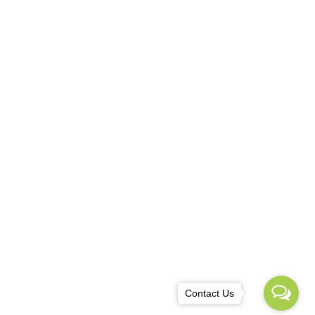
TACT
ania, Iași
0 749 808 715
owebdesign.eu@gmail.com
Contact Us